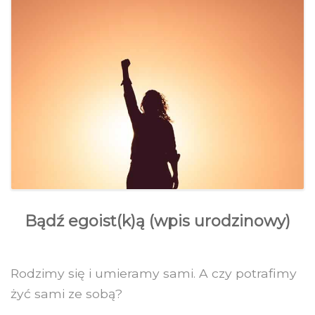
Bądź egoist(k)ą (wpis urodzinowy)
Rodzimy się i umieramy sami. A czy potrafimy
żyć sami ze sobą?