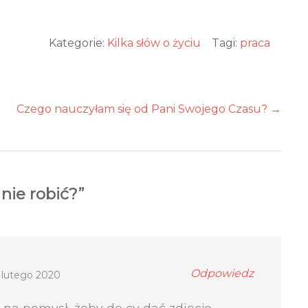
Kategorie:
Kilka słów o życiu
Tagi:
praca
Czego nauczyłam się od Pani Swojego Czasu?
→
 nie robić?
”
Odpowiedz
 lutego 2020
ł na pomysł, żeby do cv dać zdjęcie