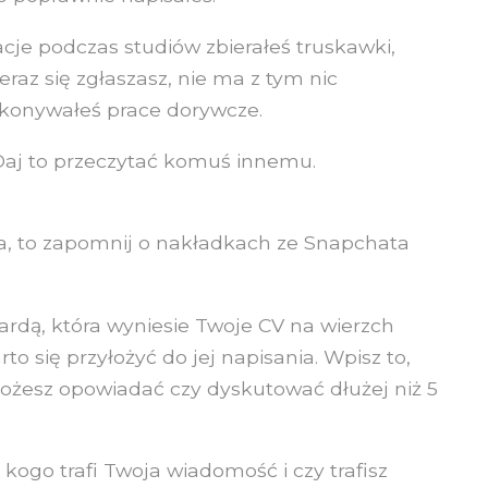
acje podczas studiów zbierałeś truskawki,
teraz się zgłaszasz, nie ma z tym nic
ykonywałeś prace dorywcze.
. Daj to przeczytać komuś innemu.
cia, to zapomnij o nakładkach ze Snapchata
rdą, która wyniesie Twoje CV na wierzch
to się przyłożyć do jej napisania. Wpisz to,
ożesz opowiadać czy dyskutować dłużej niż 5
o kogo trafi Twoja wiadomość i czy trafisz