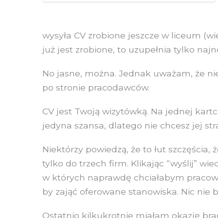
wysyła CV zrobione jeszcze w liceum (wiec
już jest zrobione, to uzupełnia tylko na
No jasne, można. Jednak uważam, że ni
po stronie pracodawców.
CV jest Twoją wizytówką. Na jednej kartc
jedyna szansa, dlatego nie chcesz jej stra
Niektórzy powiedzą, że to łut szczęścia
tylko do trzech firm. Klikając “wyślij” wie
w których naprawdę chciałabym pracowa
by zająć oferowane stanowiska. Nic nie 
Ostatnio kilkukrotnie miałam okazję bra