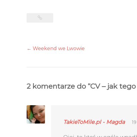
←
Weekend we Lwowie
2 komentarze do “
CV – jak tego
TakieToMile.pl - Magda
19
Ojej, to ktoś w ogóle wpad