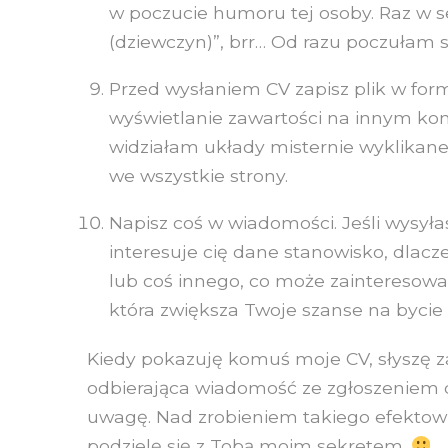
w poczucie humoru tej osoby. Raz w s
(dziewczyn)”, brr… Od razu poczułam s
Przed wysłaniem CV zapisz plik w for
wyświetlanie zawartości na innym kom
widziałam układy misternie wyklikane 
we wszystkie strony.
Napisz coś w wiadomości. Jeśli wysyła
interesuje cię dane stanowisko, dla
lub coś innego, co może zainteresować
która zwiększa Twoje szanse na byci
Kiedy pokazuję komuś moje CV, słyszę z
odbierająca wiadomość ze zgłoszeniem 
uwagę. Nad zrobieniem takiego efektow
podzielę się z Tobą moim sekretem.