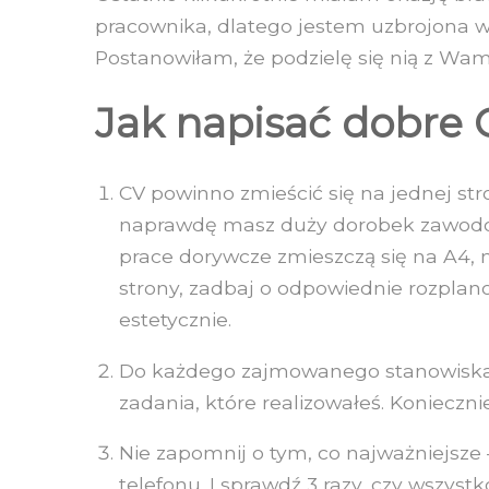
pracownika, dlatego jestem uzbrojona w 
Postanowiłam, że podzielę się nią z W
Jak napisać dobre 
CV powinno zmieścić się na jednej stro
naprawdę masz duży dorobek zawodow
prace dorywcze zmieszczą się na A4, n
strony, zadbaj o odpowiednie rozplan
estetycznie.
Do każdego zajmowanego stanowiska d
zadania, które realizowałeś. Konieczn
Nie zapomnij o tym, co najważniejsze 
telefonu. I sprawdź 3 razy, czy wszyst