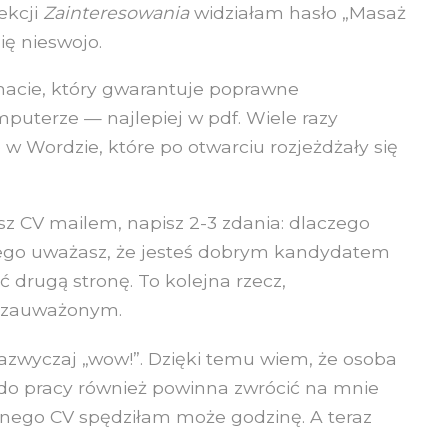
ekcji
Zainteresowania
widziałam hasło „Masaż
ię nieswojo.
macie, który gwarantuje poprawne
puterze — najlepiej w pdf. Wiele razy
w Wordzie, które po otwarciu rozjeżdżały się
sz CV mailem, napisz 2-3 zdania: dlaczego
czego uważasz, że jesteś dobrym kandydatem
 drugą stronę. To kolejna rzecz,
e zauważonym.
azwyczaj „wow!”. Dzięki temu wiem, że osoba
do pracy również powinna zwrócić na mnie
nego CV spędziłam może godzinę. A teraz