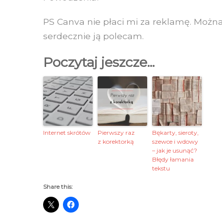
PS Canva nie płaci mi za reklamę. Można 
serdecznie ją polecam.
Poczytaj jeszcze...
Internet skrótów
Pierwszy raz
Bękarty, sieroty,
z korektorką
szewce i wdowy
– jak je usunąć?
Błędy łamania
tekstu
Share this: