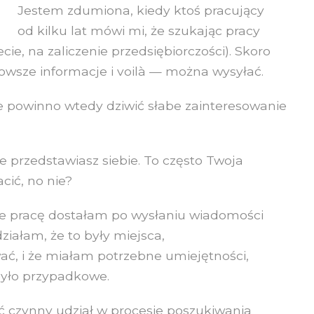
Jestem zdumiona, kiedy ktoś pracujący
od kilku lat mówi mi, że szukając pracy
ie, na zaliczenie przedsiębiorczości). Skoro
jnowsze informacje i voilà — można wysyłać.
e powinno wtedy dziwić słabe zainteresowanie
e przedstawiasz siebie. To często Twoja
cić, no nie?
, że pracę dostałam po wysłaniu wiadomości
działam, że to były miejsca,
ć, i że miałam potrzebne umiejętności,
było przypadkowe.
ć czynny udział w procesie poszukiwania